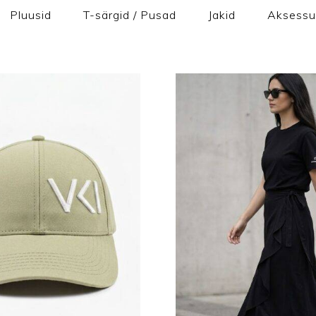
Pluusid
T-särgid / Pusad
Jakid
Aksessu