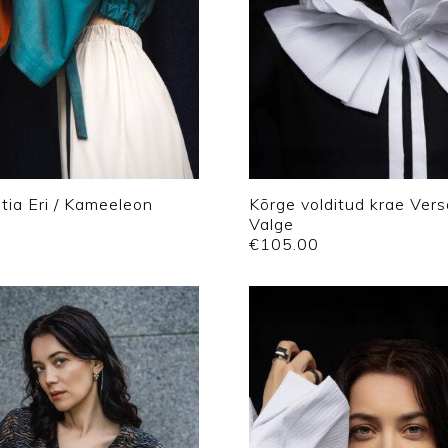
tia Eri / Kameeleon
Kõrge volditud krae Versa
Valge
€
105.00