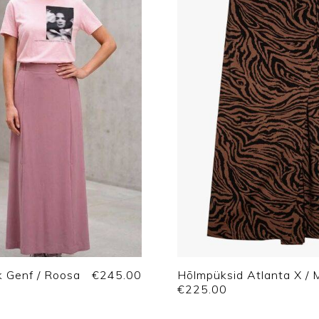
k Genf / Roosa
€
245.00
Hõlmpüksid Atlanta X / 
€
225.00