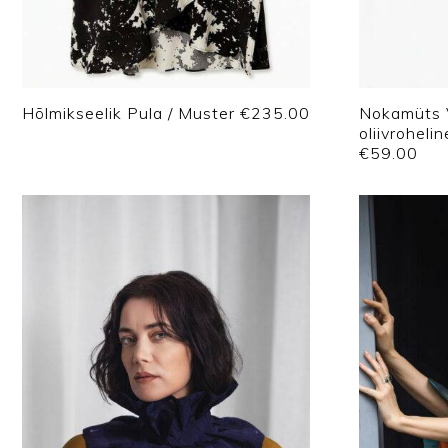
Hõlmikseelik Pula / Muster
€
235.00
Nokamüts 
oliivrohelin
€
59.00