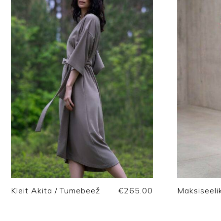
Kleit Akita / Tumebeež
€
265.00
Maksiseeli