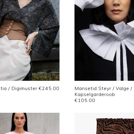
tia / Digimuster
€
245.00
Mansetid Steyr / Valge /
Kapselgarderoob
€
105.00