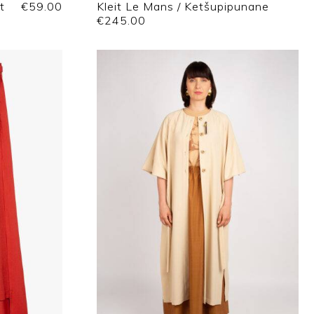
t
€
59.00
Kleit Le Mans / Ketšupipunane
€
245.00