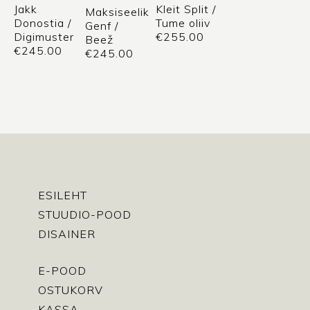
Jakk
Kleit Split /
Maksiseelik
Donostia /
Tume oliiv
Genf /
Digimuster
€
255.00
Beež
€
245.00
€
245.00
ESILEHT
STUUDIO-POOD
DISAINER
E-POOD
OSTUKORV
KASSA