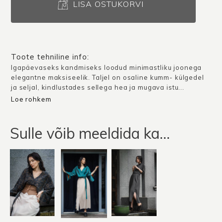
Genf
LISA OSTUKORVI
/
Oliivi
roheline
kogus
Toote tehniline info:
Igapäevaseks kandmiseks loodud minimastliku joonega
elegantne maksiseelik. Taljel on osaline kumm- külgedel
ja seljal, kindlustades sellega hea ja mugava istu...
Loe rohkem
Sulle võib meeldida ka…