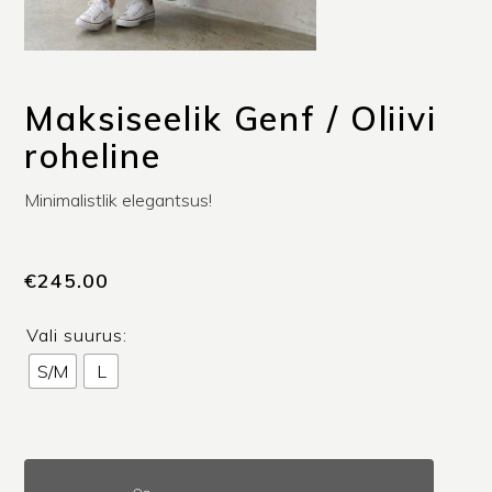
Maksiseelik Genf / Oliivi
roheline
Minimalistlik elegantsus!
€
245.00
Vali suurus:
S/M
L
Maksiseelik