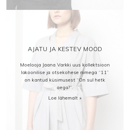
AJATU JA KESTEV MOOD
Moelooja Jaana Varkki uus kollektsioon
lakoonilise ja otsekohese nimega “11”
on kantud küsimusest “On sul hetk
aega?”.
Loe lähemalt »