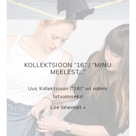
KOLLEKTSIOON “16” / “MINU
MEELEST…”
Uus Kollektsioon \"16\" on valmis
tutvumiseks!
Loe lähemalt »