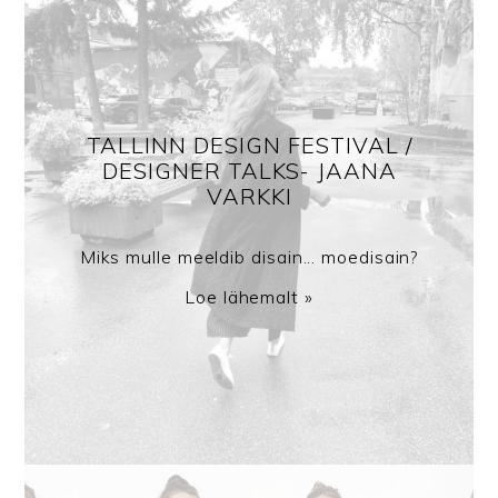
TALLINN DESIGN FESTIVAL /
DESIGNER TALKS- JAANA
VARKKI
Miks mulle meeldib disain... moedisain?
Loe lähemalt »