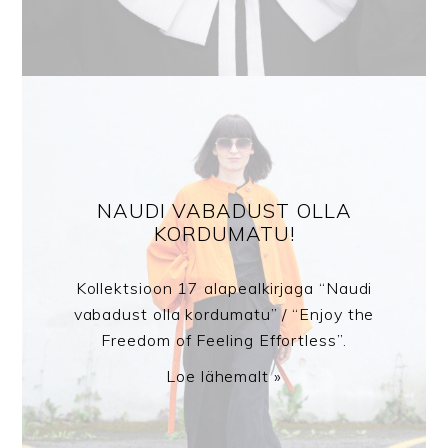
NAUDI VABADUST OLLA
KORDUMATU!
Kollektsioon 17 alapealkirjaga “Naudi
vabadust olla kordumatu” / “Enjoy the
Freedom of Feeling Effortless”.
Loe lähemalt »