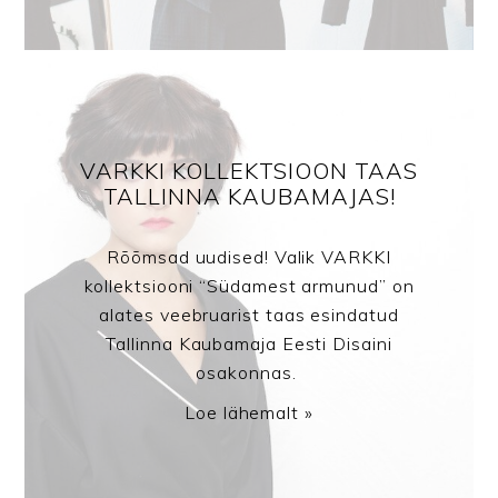
VARKKI KOLLEKTSIOON TAAS
TALLINNA KAUBAMAJAS!
Rõõmsad uudised! Valik VARKKI
kollektsiooni “Südamest armunud” on
alates veebruarist taas esindatud
Tallinna Kaubamaja Eesti Disaini
osakonnas.
Loe lähemalt »