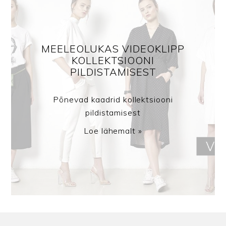
MEELEOLUKAS VIDEOKLIPP
KOLLEKTSIOONI
PILDISTAMISEST
Põnevad kaadrid kollektsiooni
pildistamisest
Loe lähemalt »