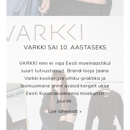
VARKKI SAI 10. AASTASEKS
VARKKI nimi ei vaja Eesti moemaastikul
suurt tutvustamist. Brändi looja Jaana
Varkki kooliaegse vihiku-praktika ja
loomuomane anne avasid kergelt ukse
Eesti Kunstiakadeemia moekunsti
juurde.
Loe lähemalt »