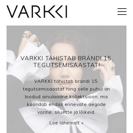
VARKKI TÄHISTAB BRÄNDI 15.
TEGUTSEMISAASTAT!
VARKKI tähistab brändi 15.
tegutsemisaastat ning selle puhul on
loodud ainulaadne kollektsioon, mis
koondab endas erinevate aegade
vorme, siluette ja lõikeid.
Loe lähemalt »