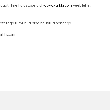
koguti Teie külastuse ajal
www.varkki.com
veebilehel.
imõtetega tutvunud ning nõustud nendega.
arkki.com