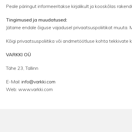
Peale päringut informeeritakse kirjalikult ja kooskõlas rakendu
Tingimused ja muudatused:
Jätame endale õiguse vajadusel privaatsuspoliitikat muuta
Kõigi privaatsuspoliitika või andmetöötluse kohta tekkiva
VARKKI OÜ
Tähe 23, Tallinn
E-Mail:
info@varkki.com
Web: www.varkki.com