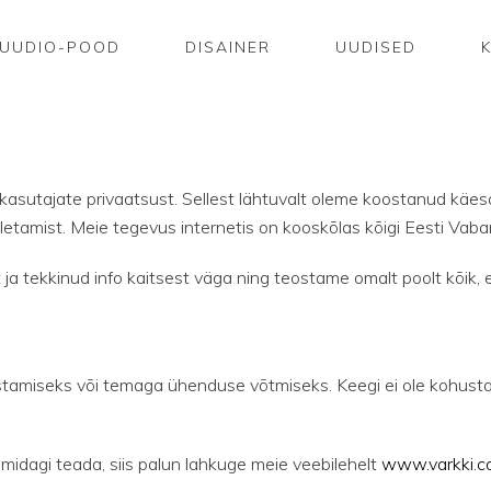
UUDIO-POOD
DISAINER
UUDISED
asutajate privaatsust. Sellest lähtuvalt oleme koostanud käesol
letamist. Meie tegevus internetis on kooskõlas kõigi Eesti Vaba
ja tekkinud info kaitsest väga ning teostame omalt poolt kõik, et
amiseks või temaga ühenduse võtmiseks. Keegi ei ole kohustat
midagi teada, siis palun lahkuge meie veebilehelt
www.varkki.