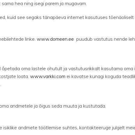
t sama hea ning isegi parem ja mugavam.
ed, kuid see segaks tänapäeva internet kasutuses tõenäoliselt
ebilehtede linke.
www.domeen.ee
puudub vastutus nende lehe
l őpetada oma lastele ohutult ja vastutusrikkalt kasutama oma is
ostjate loata.
www.varkki.com
ei kavatse kunagi koguda teadliku
.
e oma andmetele ja õigus seda muuta ja kustutada.
eie isiklike andmete töötlemise suhtes, kontakteeruge julgelt mei