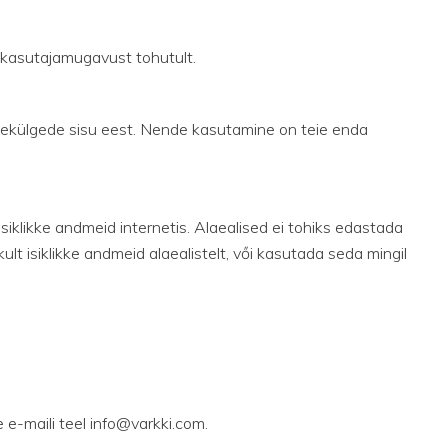
 kasutajamugavust tohutult.
külgede sisu eest. Nende kasutamine on teie enda
iklikke andmeid internetis. Alaealised ei tohiks edastada
lt isiklikke andmeid alaealistelt, vői kasutada seda mingil
e e-maili teel info@varkki.com.