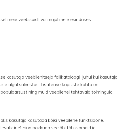
sel meie veebisaidil või mujal meie esinduses
e kasutaja veebilehitseja failikataloogi. Juhul kui kasutaja
sise algul salvestas. Lisateave küpsiste kohta on
e populaarsust ning muid veebilehel tehtavaid toiminguid.
saaks kasutaja kasutada kõiki veebilehe funktsioone.
levalik jne) ning pakkuda seeläbi tõhusamaid ja