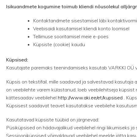
Isikuandmete kogumine toimub kliendi nõusolekul alljärgne
Kontaktandmete sisestamisel läbi kontaktivormi (
Veebisaidi kasutamisel kliendi konto loomisel
Tellimuse sooritamisel meie e-poes
Küpsiste (cookie) kaudu
Küpsised:
Kasutajate paremaks teenindamiseks kasutab VARKKI OÜ vee
Küpsis on tekstifail, mille saadavad ja salvestavad kasutaja a
on veebilehte varem külastanud, loeb veebilehitseja küpsist 
kättesaadav veebilehel
http://www.aki.ee/et/kupsised
. Küps
Küpsisest saadavat teavet kasutatakse veebilehe kasutusm
Kasutatavad küpsiste tüübid on järgnevad:
Püsiküpsised on hädavajalikud veebilehel ringi liikumiseks j
Sessiooniküpsised võimaldavad veebilehel meelde jätta kasut