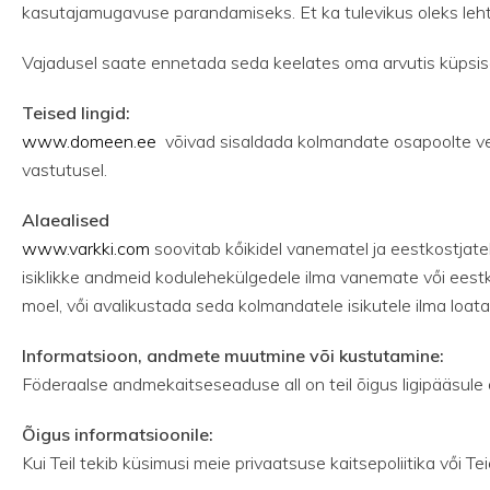
kasutajamugavuse parandamiseks. Et ka tulevikus oleks leh
Vajadusel saate ennetada seda keelates oma arvutis küpsis
Teised lingid:
www.domeen.ee
võivad sisaldada kolmandate osapoolte ve
vastutusel.
Alaealised
www.varkki.com
soovitab kőikidel vanematel ja eestkostjate
isiklikke andmeid kodulehekülgedele ilma vanemate vői eestk
moel, vői avalikustada seda kolmandatele isikutele ilma loata
Informatsioon, andmete muutmine või kustutamine:
Föderaalse andmekaitseseaduse all on teil õigus ligipääsul
Õigus informatsioonile:
Kui Teil tekib küsimusi meie privaatsuse kaitsepoliitika vői T