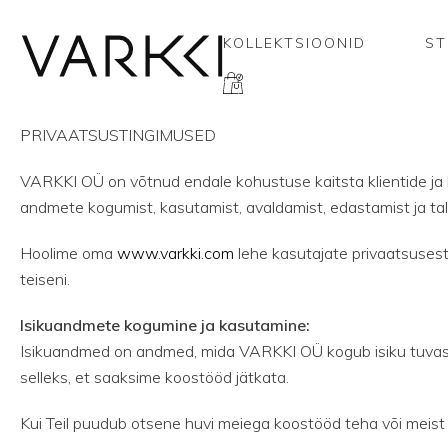
KOLLEKTSIOONID
ST
PRIVAATSUSTINGIMUSED
VARKKI OÜ on võtnud endale kohustuse kaitsta klientide ja k
andmete kogumist, kasutamist, avaldamist, edastamist ja tal
Hoolime oma
www.varkki.com
lehe kasutajate privaatsusest 
teiseni.
Isikuandmete kogumine ja kasutamine:
Isikuandmed on andmed, mida VARKKI OÜ kogub isiku tuvast
selleks, et saaksime koostööd jätkata.
Kui Teil puudub otsene huvi meiega koostööd teha või meist 