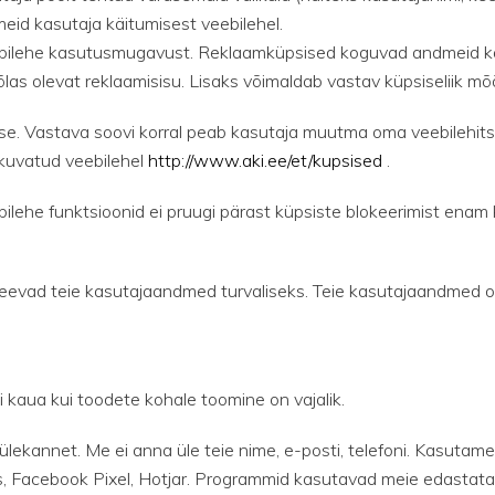
eid kasutaja käitumisest veebilehel.
eebilehe kasutusmugavust. Reklaamküpsised koguvad andmeid ka
las olevat reklaamisisu. Lisaks võimaldab vastav küpsiseliik 
se. Vastava soovi korral peab kasutaja muutma oma veebilehitse
kuvatud veebilehel
http://www.aki.ee/et/kupsised
.
ilehe funktsioonid ei pruugi pärast küpsiste blokeerimist enam
 teevad teie kasutajaandmed turvaliseks. Teie kasutajaandmed 
ii kaua kui toodete kohale toomine on vajalik.
ekannet. Me ei anna üle teie nime, e-posti, telefoni. Kasutam
, Facebook Pixel, Hotjar. Programmid kasutavad meie edastatava