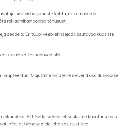
sutaja sirvimisharjumuste kohta, mis omakorda
mõõta reklaamikampaania tõhusust.
ja seadeid. Eri tüüpi veebilehitsejad kasutavad küpsiste
 kasutajale kättesaadavad olla.
on krüpteeritud. Majutame oma lehe serverid usaldusväärse
e ülekandeks IP’d. Seda selleks, et saaksime kasutada oma
t infot, et hinnata meie lehe kasutust teie