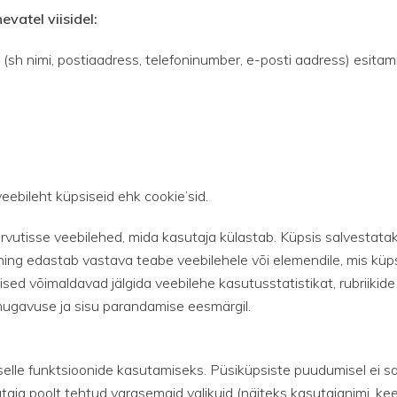
vatel viisidel:
sh nimi, postiaadress, telefoninumber, e-posti aadress) esitami
bileht küpsiseid ehk cookie’sid.
rvutisse veebilehed, mida kasutaja külastab. Küpsis salvestataks
ning edastab vastava teabe veebilehele või elemendile, mis küp
ised võimaldavad jälgida veebilehe kasutusstatistikat, rubriikid
ugavuse ja sisu parandamise eesmärgil.
a selle funktsioonide kasutamiseks. Püsiküpsiste puudumisel ei 
aja poolt tehtud varasemaid valikuid (näiteks kasutajanimi, kee