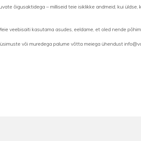
vate õigusaktidega – milliseid teie isiklikke andmeid, kui üldse, 
. Meie veebisaiti kasutama asudes, eeldame, et oled nende põh
te küsimuste või muredega palume võtta meiega ühendust info@v