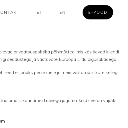
KONTAKT
ET
EN
E-POOD
evad privaatsuspoliitika põhimõtted, mis käsitlevad kliendi
riigi seadustega ja vastavate Euroopa Liidu õigusaktidega.
 need ei jõuaks peale meie ja meie volitatud isikute kellegi
ud oma isikuandmeid meiega jagama, kuid see on vajalik
com