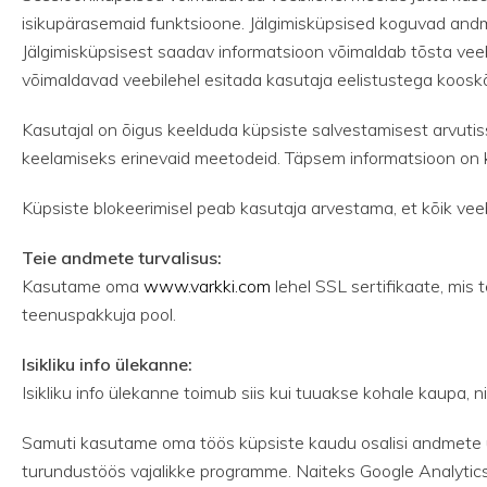
isikupärasemaid funktsioone. Jälgimisküpsised koguvad andm
Jälgimisküpsisest saadav informatsioon võimaldab tõsta v
võimaldavad veebilehel esitada kasutaja eelistustega kooskõ
Kasutajal on õigus keelduda küpsiste salvestamisest arvutis
keelamiseks erinevaid meetodeid. Täpsem informatsioon on 
Küpsiste blokeerimisel peab kasutaja arvestama, et kõik veeb
Teie andmete turvalisus:
Kasutame oma
www.varkki.com
lehel SSL sertifikaate, mis
teenuspakkuja pool.
Isikliku info ülekanne:
Isikliku info ülekanne toimub siis kui tuuakse kohale kaupa, n
Samuti kasutame oma töös küpsiste kaudu osalisi andmete ül
turundustöös vajalikke programme. Naiteks Google Analytics