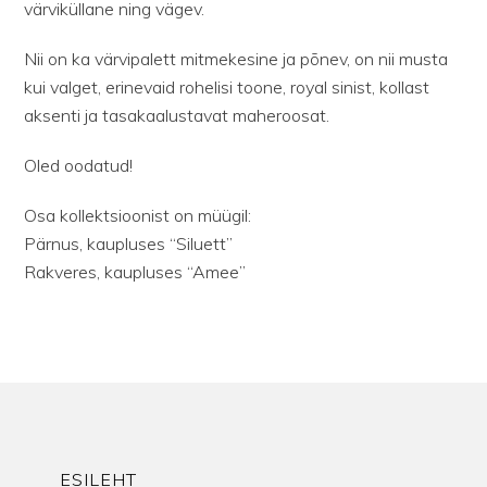
värviküllane ning vägev.
Nii on ka värvipalett mitmekesine ja põnev, on nii musta
kui valget, erinevaid rohelisi toone, royal sinist, kollast
aksenti ja tasakaalustavat maheroosat.
Oled oodatud!
Osa kollektsioonist on müügil:
Pärnus, kaupluses “Siluett”
Rakveres, kaupluses “Amee”
ESILEHT