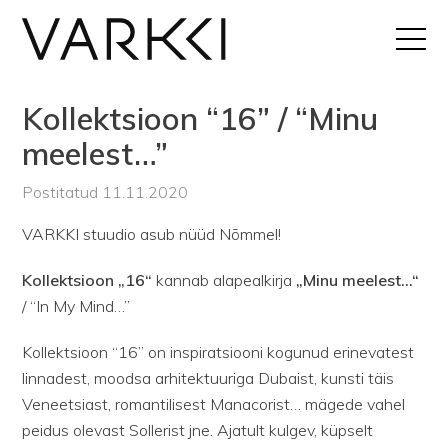
Kollektsioon “16” / “Minu
meelest…”
Postitatud 11.11.2020
VARKKI stuudio asub nüüd Nõmmel!
Kollektsioon „16“
kannab alapealkirja
„Minu meelest…“
/ “In My Mind…”
Kollektsioon “16” on inspiratsiooni kogunud erinevatest
linnadest, moodsa arhitektuuriga Dubaist, kunsti täis
Veneetsiast, romantilisest Manacorist… mägede vahel
peidus olevast Sollerist jne. Ajatult kulgev, küpselt