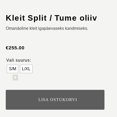
Kleit Split / Tume oliiv
Omanäoline kleit igapäevaseks kandmiseks.
€
255.00
Vali suurus:
S/M
L/XL
x
Kleit
Split
LISA OSTUKORVI
/
Tume