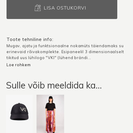
Nokamüts
VARKKI
LISA OSTUKORVI
/
Helebeež
kogus
Toote tehniline info:
Mugav, ajatu ja funktsionaalne nokamüts täiendamaks su
erinevaid rõivakomplekte. Esipaneelil 3 dimensionaalselt
tikitud uus lühilogo "VKI" (lühend brändi...
Loe rohkem
Sulle võib meeldida ka…