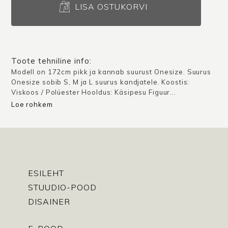
Salamanca
LISA OSTUKORVI
/
Must
/
Tellimusel
Toote tehniline info:
kogus
Modell on 172cm pikk ja kannab suurust Onesize. Suurus
Onesize sobib S, M ja L suurus kandjatele. Koostis:
Viskoos / Polüester Hooldus: Käsipesu Figuur...
Loe rohkem
ESILEHT
STUUDIO-POOD
DISAINER