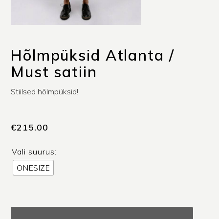
Hõlmpüksid Atlanta /
Must satiin
Stiilsed hõlmpüksid!
€
215.00
Vali suurus:
ONESIZE
Hõlmpüksid