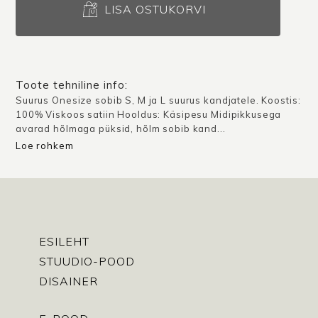
Atlanta
LISA OSTUKORVI
/
Must
satiin
kogus
Toote tehniline info:
Suurus Onesize sobib S, M ja L suurus kandjatele. Koostis:
100% Viskoos satiin Hooldus: Käsipesu Midipikkusega
avarad hõlmaga püksid, hõlm sobib kand...
Loe rohkem
ESILEHT
STUUDIO-POOD
DISAINER