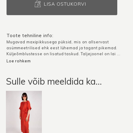
püksid
LISA OSTUKORVI
Mendoza
/
Ketšupi
punane
Toote tehniline info:
kogus
Mugavad maxipikkusega püksid, mis on allservast
asümmeetrilised ehk eest lühemad ja tagant pikemad.
Küljeõmblustesse on lisatud taskud. Taljejoonel on lai ...
Loe rohkem
Sulle võib meeldida ka…