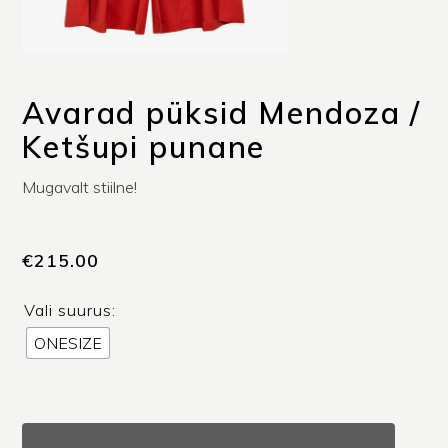
Avarad püksid Mendoza /
Ketšupi punane
Mugavalt stiilne!
€
215.00
Vali suurus:
ONESIZE
Avarad