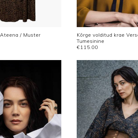
 Ateena / Muster
Kõrge volditud krae Versa
Tumesinine
€
115.00