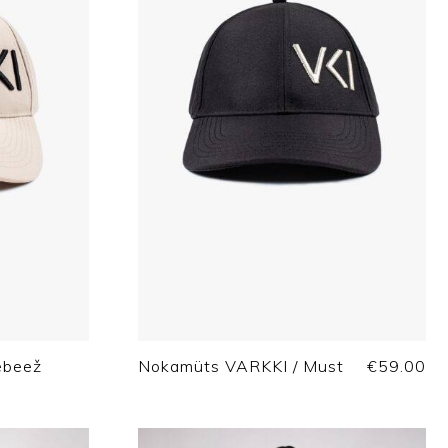
ebeež
Nokamüts VARKKI / Must
€
59.00