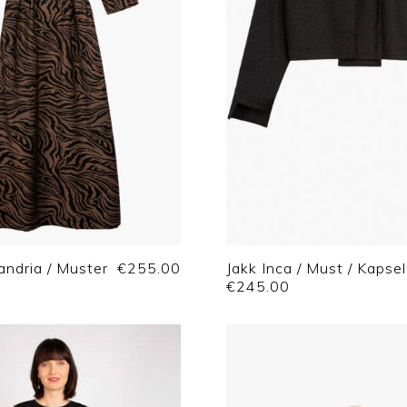
andria / Muster
€
255.00
Jakk Inca / Must / Kapse
€
245.00