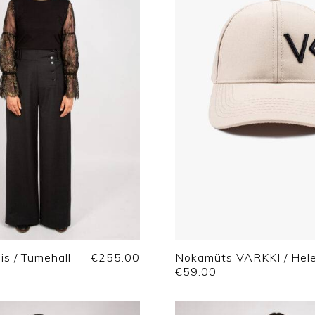
is / Tumehall
€
255.00
Nokamüts VARKKI / Hel
€
59.00