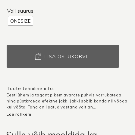
Vali suurus:
ONESIZE
Jakk
Vinci
LISA OSTUKORVI
/
Tumesinine
kogus
Toote tehniline info:
Eest lühem ja tagant pikem avarate puhvis varrukatega
ning püstkraega efektne jakk. Jakki sobib kanda nii vööga
kui vööta. Taha on lisatud vastand volt an...
Loe rohkem
Sulle võib meeldida ka…