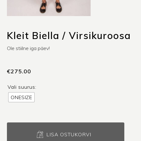
Kleit Biella / Virsikuroosa
Ole stiilne iga päev!
€
275.00
Vali suurus:
ONESIZE
Kleit
Biella
LISA OSTUKORVI