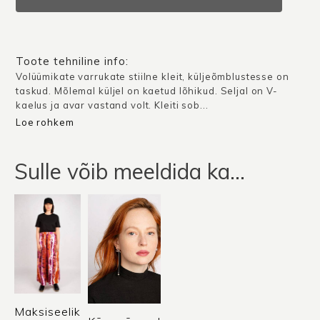
/
Virsikuroosa
kogus
Toote tehniline info:
Volüümikate varrukate stiilne kleit, küljeõmblustesse on
taskud. Mõlemal küljel on kaetud lõhikud. Seljal on V-
kaelus ja avar vastand volt. Kleiti sob...
Loe rohkem
Sulle võib meeldida ka…
Maksiseelik