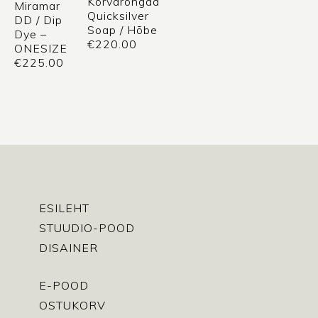
Kõrvarõngad
Miramar
Quicksilver
DD / Dip
Soap / Hõbe
Dye –
€
220.00
ONESIZE
€
225.00
ESILEHT
STUUDIO-POOD
DISAINER
E-POOD
OSTUKORV