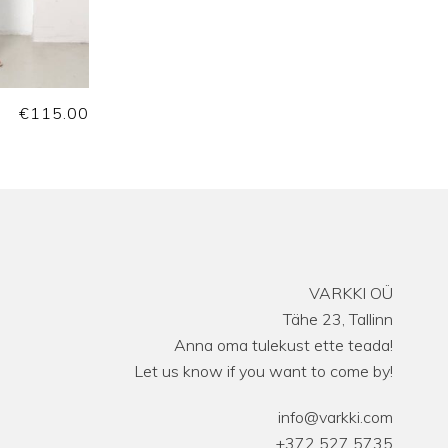
€
115.00
VARKKI OÜ
Tähe 23, Tallinn
Anna oma tulekust ette teada!
Let us know if you want to come by!
info@varkki.com
+372 527 5735