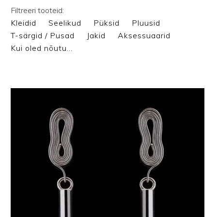
Filtreeri tooteid:
Kleidid
Seelikud
Püksid
Pluusid
T-särgid / Pusad
Jakid
Aksessuaarid
Kui oled nõutu…