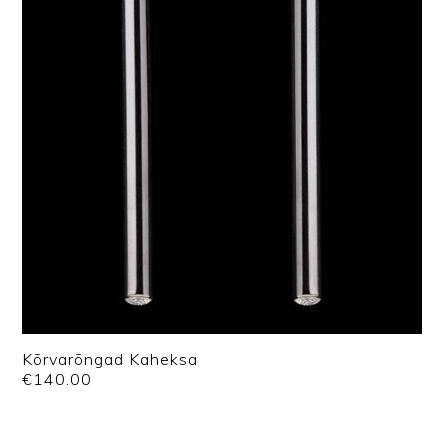
Kõrvarõngad Kaheksa
€
140.00