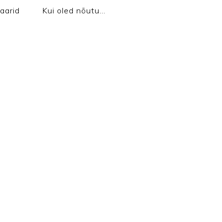
aarid
Kui oled nõutu…