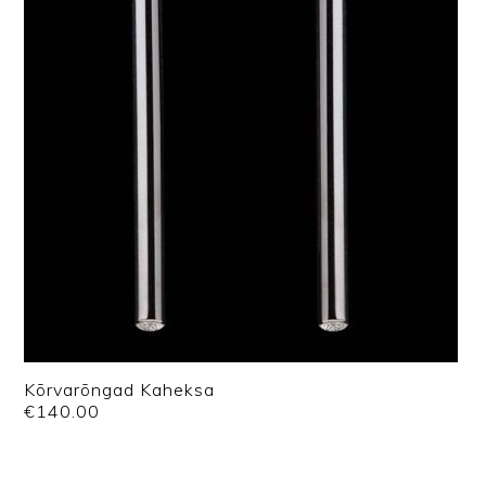
Kõrvarõngad Kaheksa
€
140.00