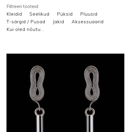
Filtreeri tooteid:
Kleidid
Seelikud
Püksid
Pluusid
T-särgid / Pusad
Jakid
Aksessuaarid
Kui oled nõutu…