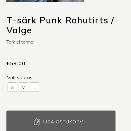
T-särk Punk Rohutirts /
Valge
Tark ei torma!
€
59.00
Vali suurus:
S
M
L
T-
särk
LISA OSTUKORVI
Punk