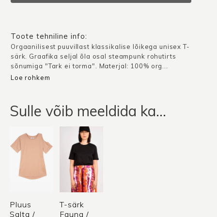
Rohutirts
/
Valge
Toote tehniline info:
kogus
Orgaanilisest puuvillast klassikalise lõikega unisex T-
särk. Graafika seljal õla osal steampunk rohutirts
sõnumiga "Tark ei torma". Materjal: 100% org...
Loe rohkem
Sulle võib meeldida ka…
Pluus
T-särk
Salta /
Fauna /