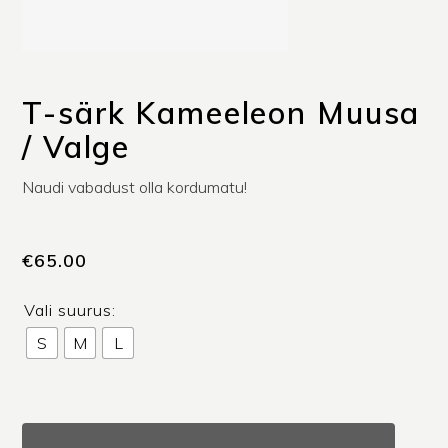
T-särk Kameeleon Muusa
/ Valge
Naudi vabadust olla kordumatu!
€
65.00
Vali suurus:
S
M
L
T-