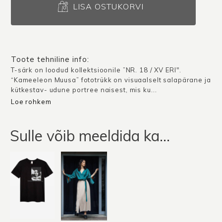
särk
LISA OSTUKORVI
Kameeleon
Muusa
/
Valge
Toote tehniline info:
kogus
T-särk on loodud kollektsioonile ”NR. 18 / XV ERI".
“Kameeleon Muusa” fototrükk on visuaalselt salapärane ja
kütkestav- udune portree naisest, mis ku...
Loe rohkem
Sulle võib meeldida ka…