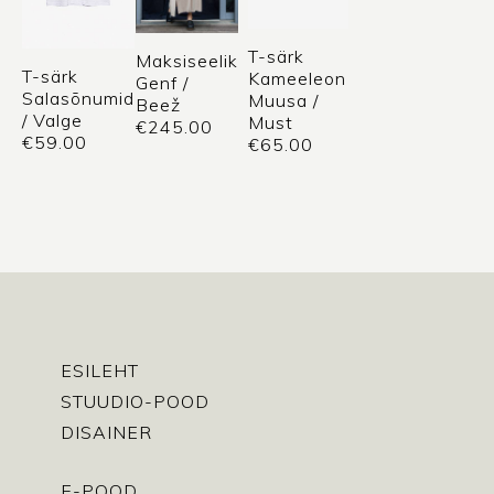
T-särk
Maksiseelik
T-särk
Kameeleon
Genf /
Salasõnumid
Muusa /
Beež
/ Valge
Must
€
245.00
€
59.00
€
65.00
ESILEHT
STUUDIO-POOD
DISAINER
E-POOD