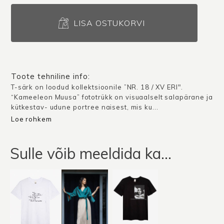
T-
särk
LISA OSTUKORVI
Kameeleon
Muusa
/
Roosa
Toote tehniline info:
kogus
T-särk on loodud kollektsioonile ”NR. 18 / XV ERI".
“Kameeleon Muusa” fototrükk on visuaalselt salapärane ja
kütkestav- udune portree naisest, mis ku...
Loe rohkem
Sulle võib meeldida ka…