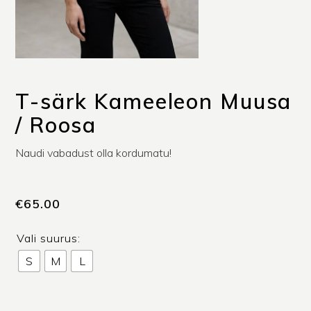
T-särk Kameeleon Muusa
/ Roosa
Naudi vabadust olla kordumatu!
€
65.00
Vali suurus:
S
M
L