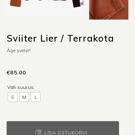
Sviiter Lier / Terrakota
Äge sviiter!
€
85.00
Vali suurus:
S
M
L
Sviiter
Lier
LISA OSTUKORVI