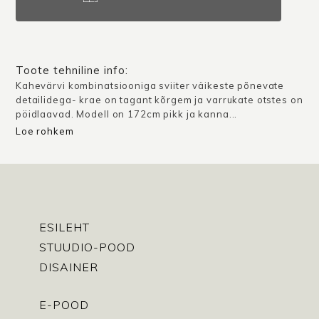
/
Terrakota
kogus
Toote tehniline info:
Kahevärvi kombinatsiooniga sviiter väikeste põnevate
detailidega- krae on tagant kõrgem ja varrukate otstes on
pöidlaavad. Modell on 172cm pikk ja kanna...
Loe rohkem
ESILEHT
STUUDIO-POOD
DISAINER
E-POOD