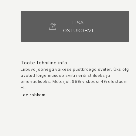
Sviiter
La
LISA
Plata
OSTUKORVI
/
Bordoo
kogus
Toote tehniline info:
Liibuva joonega väikese püstkraega sviiter. Üks õlg
avatud lõige muudab sviitri eriti stiilseks ja
omanäoliseks. Materjal: 96% viskoosi 4% elastaani
H...
Loe rohkem