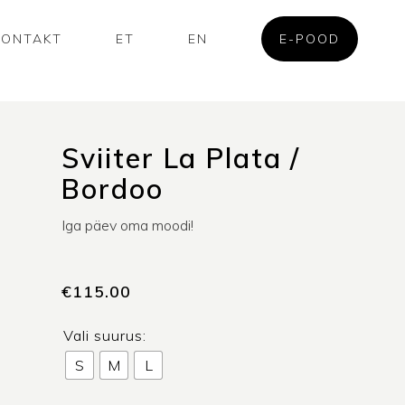
KONTAKT
ET
EN
E-POOD
Sviiter La Plata /
Bordoo
Iga päev oma moodi!
€
115.00
Vali suurus:
S
M
L