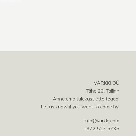
t
VARKKI OÜ
Tähe 23, Tallinn
Anna oma tulekust ette teada!
Let us know if you want to come by!
info@varkki.com
+372 527 5735