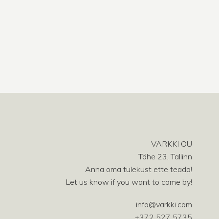
VARKKI OÜ
Tähe 23, Tallinn
Anna oma tulekust ette teada!
Let us know if you want to come by!
info@varkki.com
+372 527 5735