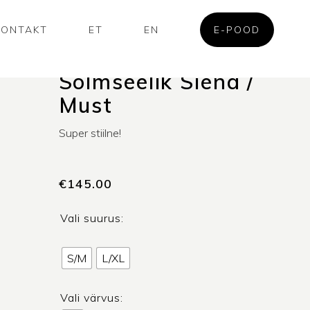
KONTAKT
ET
EN
E-POOD
Sõlmseelik Siena /
Must
Super stiilne!
€
145.00
Vali suurus:
S/M
L/XL
Vali värvus: