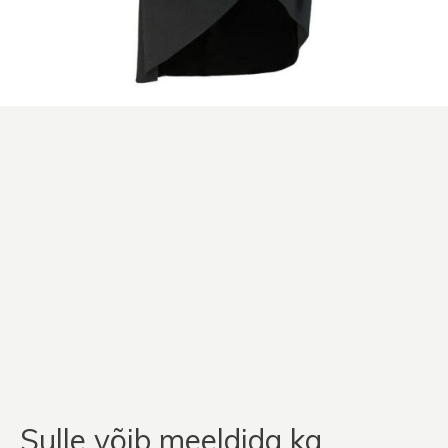
Sulle võib meeldida ka…