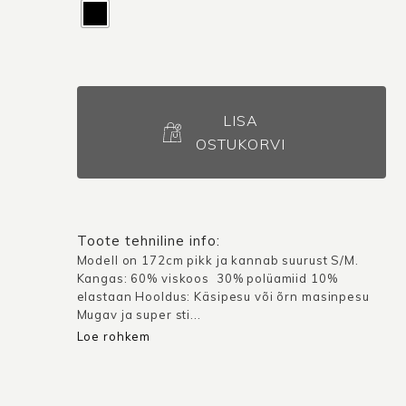
Sõlmseelik
Siena
LISA
/
OSTUKORVI
Must
kogus
Toote tehniline info:
Modell on 172cm pikk ja kannab suurust S/M.
Kangas: 60% viskoos 30% polüamiid 10%
elastaan Hooldus: Käsipesu või õrn masinpesu
Mugav ja super sti...
Loe rohkem