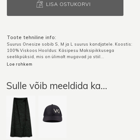
Oristano
LISA OSTUKORVI
/
Must-
hall
muster
Toote tehniline info:
kogus
Suurus Onesize sobib S, M ja L suurus kandjatele. Koostis:
100% Viskoos Hooldus: Käsipesu Maksipikkusega
seelikpüksid, mis on ülimalt mugavad ja stiil...
Loe rohkem
Sulle võib meeldida ka…