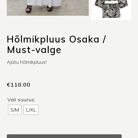
Hõlmikpluus Osaka /
Must-valge
Ajatu hõlmikpluus!
€
110.00
Vali suurus:
S/M
L/XL