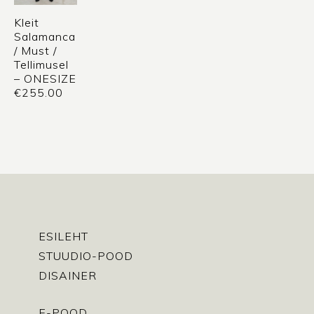
Kleit
Salamanca
/ Must /
Tellimusel
– ONESIZE
€
255.00
ESILEHT
STUUDIO-POOD
DISAINER
E-POOD