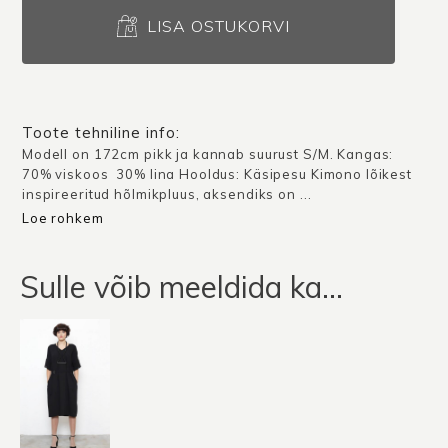
Hõlmikpluus
Osaka
LISA OSTUKORVI
/
Must-
valge
kogus
Toote tehniline info:
Modell on 172cm pikk ja kannab suurust S/M. Kangas:
70% viskoos 30% lina Hooldus: Käsipesu Kimono lõikest
inspireeritud hõlmikpluus, aksendiks on ...
Loe rohkem
Sulle võib meeldida ka…