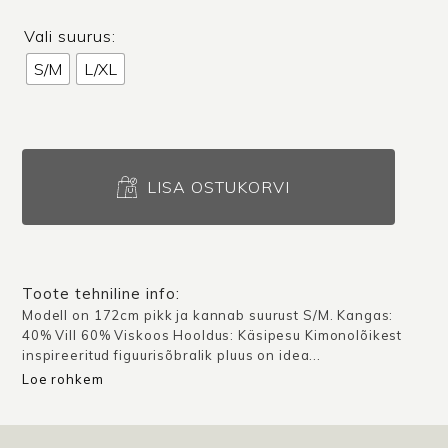
Vali suurus:
S/M
L/XL
Pluus
Miura
LISA OSTUKORVI
/
Punane
kogus
Toote tehniline info:
Modell on 172cm pikk ja kannab suurust S/M. Kangas:
40% Vill 60% Viskoos Hooldus: Käsipesu Kimonolõikest
inspireeritud figuurisõbralik pluus on idea...
Loe rohkem