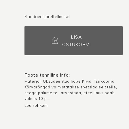
Saadaval järeltellimisel
LISA
OSTUKORVI
Toote tehniline info:
Materjal: Oksüdeeritud hõbe Kivid: Tsirkoonid
Kõrvarõngad valmistatakse spetsiaalselt teile,
seega palume teil arvestada, et tellimus saab
valmis 10 p...
Loe rohkem