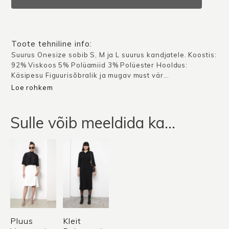
X
/
Must
kogus
Toote tehniline info:
Suurus Onesize sobib S, M ja L suurus kandjatele. Koostis:
92% Viskoos 5% Polüamiid 3% Polüester Hooldus:
Käsipesu Figuurisõbralik ja mugav must vär...
Loe rohkem
Sulle võib meeldida ka…
Pluus
Kleit