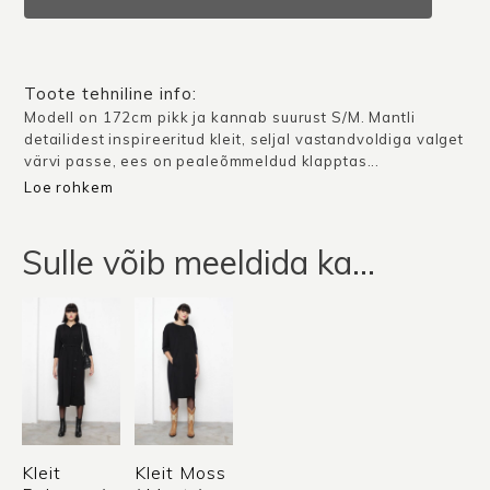
/
Must
kogus
Toote tehniline info:
Modell on 172cm pikk ja kannab suurust S/M. Mantli
detailidest inspireeritud kleit, seljal vastandvoldiga valget
värvi passe, ees on pealeõmmeldud klapptas...
Loe rohkem
Sulle võib meeldida ka…
Kleit
Kleit Moss