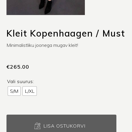
Kleit Kopenhaagen / Must
Minimalistliku joonega mugav kleit!
€
265.00
Vali suurus:
S/M
L/XL
Kleit
Kopenhaagen
LISA OSTUKORVI