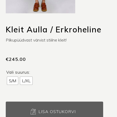
Kleit Aulla / Erkroheline
Pilkupüüdvast värvist stiilne kleit!
€
245.00
Vali suurus:
S/M
L/XL
Kleit
Aulla
LISA OSTUKORVI