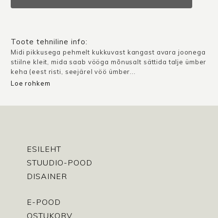
/
Erkroheline
kogus
Toote tehniline info:
Midi pikkusega pehmelt kukkuvast kangast avara joonega
stiilne kleit, mida saab vööga mõnusalt sättida talje ümber
keha (eest risti, seejärel vöö ümber...
Loe rohkem
ESILEHT
STUUDIO-POOD
DISAINER
E-POOD
OSTUKORV