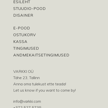
ESILEHT
STUUDIO-POOD
DISAINER
E-POOD
OSTUKORV
KASSA
TINGIMUSED
ANDMEKAITSETINGIMUSED
VARKKI OÜ
Tähe 23, Tallinn
Anna oma tulekust ette teada!
Let us know if you want to come by!
info@varkki.com
+372 527 5735