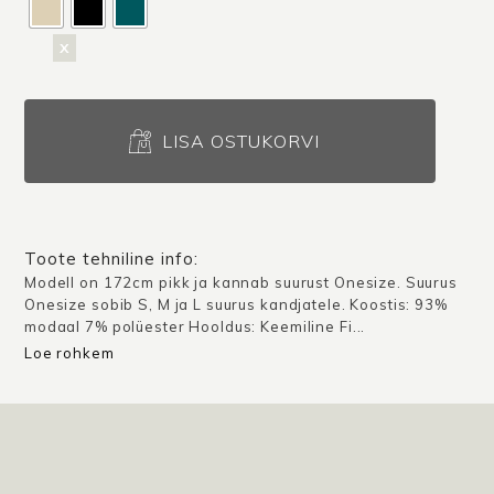
x
Hõlmikkleit
Akita
LISA OSTUKORVI
X
/
Erinevad
värvid
Toote tehniline info:
kogus
Modell on 172cm pikk ja kannab suurust Onesize. Suurus
Onesize sobib S, M ja L suurus kandjatele. Koostis: 93%
modaal 7% polüester Hooldus: Keemiline Fi...
Loe rohkem