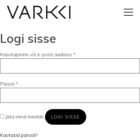
Logi sisse
Kasutajanimi või e-posti aadress
*
Parool
*
Jäta mind meelde
LOGI SISSE
Kaotasid parooli?