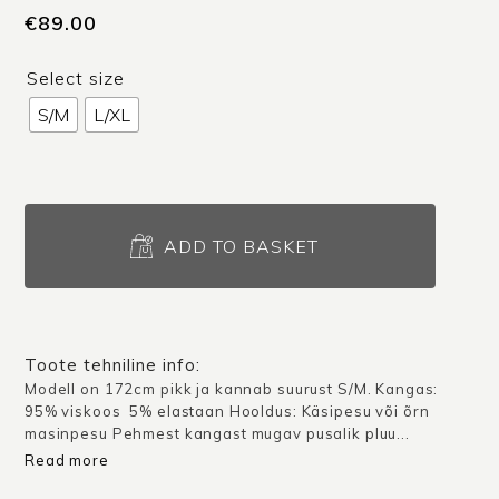
€
89.00
Select size
S/M
L/XL
Pusa
Baltimore
ADD TO BASKET
X
/
Kollane
quantity
Toote tehniline info:
Modell on 172cm pikk ja kannab suurust S/M. Kangas:
95% viskoos 5% elastaan Hooldus: Käsipesu või õrn
masinpesu Pehmest kangast mugav pusalik pluu...
Read more