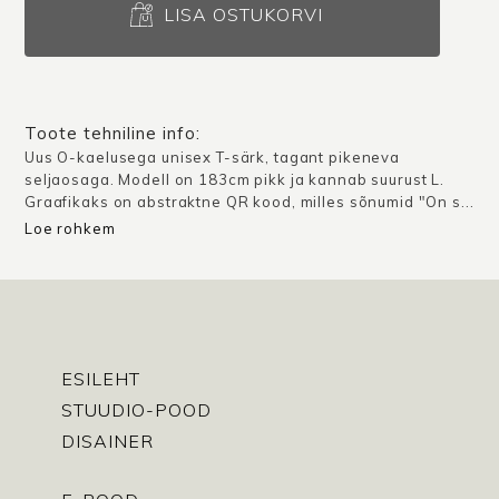
särk
LISA OSTUKORVI
Zug
"QR
kood"
/
Toote tehniline info:
Valge
Uus O-kaelusega unisex T-särk, tagant pikeneva
seljaosaga. Modell on 183cm pikk ja kannab suurust L.
/
Graafikaks on abstraktne QR kood, milles sõnumid "On s...
Punane
Loe rohkem
kogus
ESILEHT
STUUDIO-POOD
DISAINER