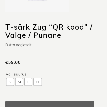
T-särk Zug “QR kood” /
Valge / Punane
Rutta aeglaselt…
€
59.00
Vali suurus:
S
M
L
XL
T-